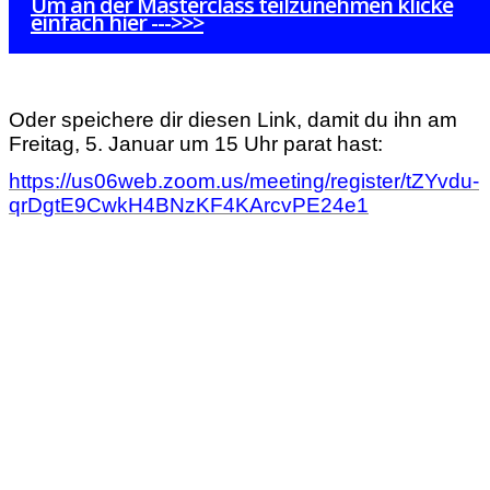
Um an der Masterclass teilzunehmen klicke
einfach hier --->>>
Oder speichere dir diesen Link, damit du ihn am
Freitag, 5. Januar um 15 Uhr parat hast:
https://us06web.zoom.us/meeting/register/tZYvdu-
qrDgtE9CwkH4BNzKF4KArcvPE24e1
L