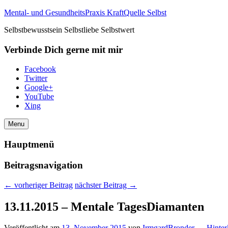
Mental- und GesundheitsPraxis KraftQuelle Selbst
Selbstbewusstsein Selbstliebe Selbstwert
Verbinde Dich gerne mit mir
Facebook
Twitter
Google+
YouTube
Xing
Menu
Hauptmenü
Beitragsnavigation
←
vorheriger Beitrag
nächster Beitrag
→
13.11.2015 – Mentale TagesDiamanten
Veröffentlicht am
13. November 2015
von
IrmgardBronder
—
Hinter