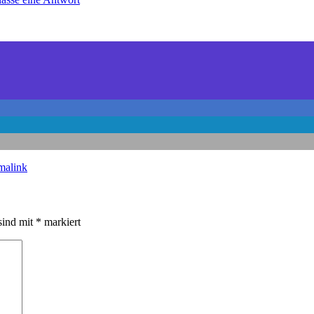
malink
sind mit
*
markiert