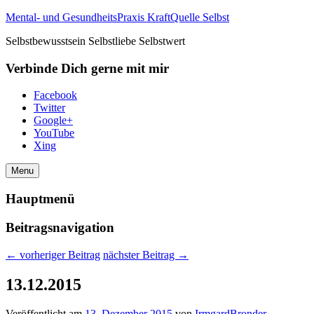
Mental- und GesundheitsPraxis KraftQuelle Selbst
Selbstbewusstsein Selbstliebe Selbstwert
Verbinde Dich gerne mit mir
Facebook
Twitter
Google+
YouTube
Xing
Menu
Hauptmenü
Beitragsnavigation
←
vorheriger Beitrag
nächster Beitrag
→
13.12.2015
Veröffentlicht am
13. Dezember 2015
von
IrmgardBronder
—