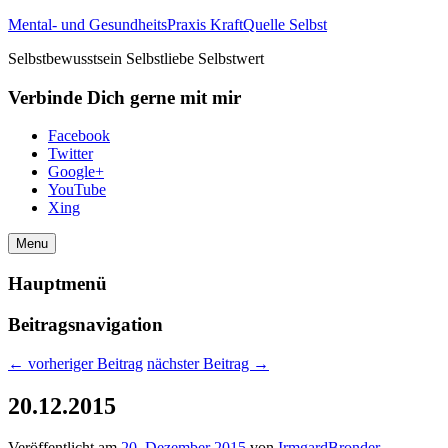
Mental- und GesundheitsPraxis KraftQuelle Selbst
Selbstbewusstsein Selbstliebe Selbstwert
Verbinde Dich gerne mit mir
Facebook
Twitter
Google+
YouTube
Xing
Menu
Hauptmenü
Beitragsnavigation
←
vorheriger Beitrag
nächster Beitrag
→
20.12.2015
Veröffentlicht am
20. Dezember 2015
von
IrmgardBronder
—