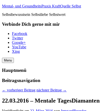
Mental- und GesundheitsPraxis KraftQuelle Selbst
Selbstbewusstsein Selbstliebe Selbstwert
Verbinde Dich gerne mit mir
Facebook
Twitter
Google+
YouTube
Xing
Menu
Hauptmenü
Beitragsnavigation
←
vorheriger Beitrag
nächster Beitrag
→
22.03.2016 – Mentale TagesDiamanten
Veröffentlicht am
22. März 2016
von
IrmgardBronder
—