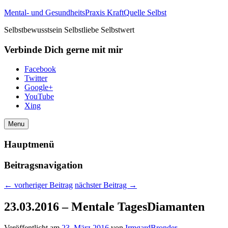
Mental- und GesundheitsPraxis KraftQuelle Selbst
Selbstbewusstsein Selbstliebe Selbstwert
Verbinde Dich gerne mit mir
Facebook
Twitter
Google+
YouTube
Xing
Menu
Hauptmenü
Beitragsnavigation
←
vorheriger Beitrag
nächster Beitrag
→
23.03.2016 – Mentale TagesDiamanten
Veröffentlicht am
23. März 2016
von
IrmgardBronder
—