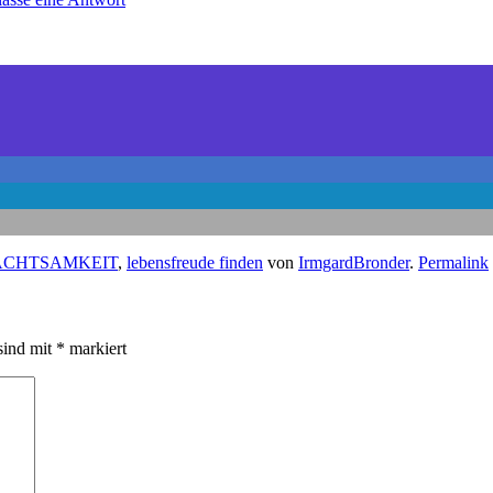
ACHTSAMKEIT
,
lebensfreude finden
von
IrmgardBronder
.
Permalink
sind mit
*
markiert