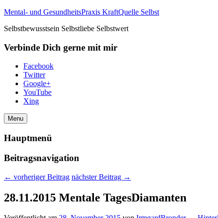
Mental- und GesundheitsPraxis KraftQuelle Selbst
Selbstbewusstsein Selbstliebe Selbstwert
Verbinde Dich gerne mit mir
Facebook
Twitter
Google+
YouTube
Xing
Menu
Hauptmenü
Beitragsnavigation
←
vorheriger Beitrag
nächster Beitrag
→
28.11.2015 Mentale TagesDiamanten
Veröffentlicht am
28. November 2015
von
IrmgardBronder
—
Hinter