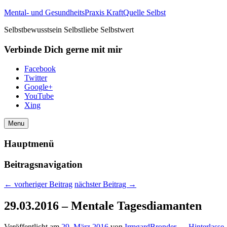
Mental- und GesundheitsPraxis KraftQuelle Selbst
Selbstbewusstsein Selbstliebe Selbstwert
Verbinde Dich gerne mit mir
Facebook
Twitter
Google+
YouTube
Xing
Menu
Hauptmenü
Beitragsnavigation
←
vorheriger Beitrag
nächster Beitrag
→
29.03.2016 – Mentale Tagesdiamanten
Veröffentlicht am
29. März 2016
von
IrmgardBronder
—
Hinterlasse