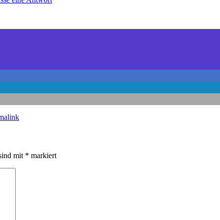
malink
sind mit
*
markiert