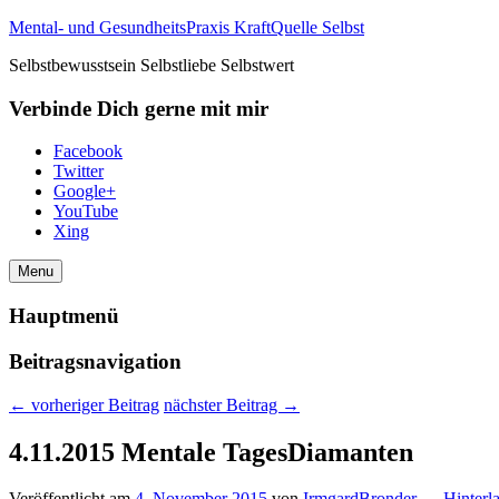
Mental- und GesundheitsPraxis KraftQuelle Selbst
Selbstbewusstsein Selbstliebe Selbstwert
Verbinde Dich gerne mit mir
Facebook
Twitter
Google+
YouTube
Xing
Menu
Hauptmenü
Beitragsnavigation
←
vorheriger Beitrag
nächster Beitrag
→
4.11.2015 Mentale TagesDiamanten
Veröffentlicht am
4. November 2015
von
IrmgardBronder
—
Hinterl