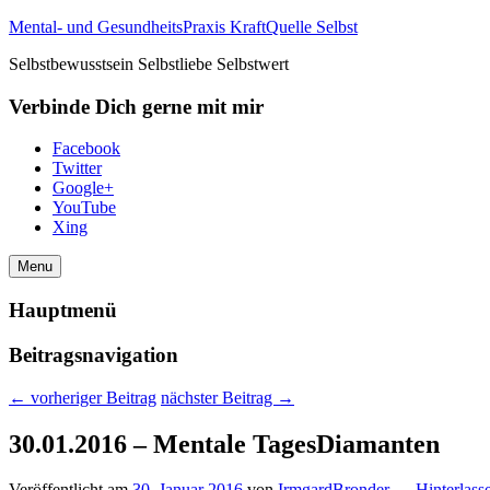
Mental- und GesundheitsPraxis KraftQuelle Selbst
Selbstbewusstsein Selbstliebe Selbstwert
Verbinde Dich gerne mit mir
Facebook
Twitter
Google+
YouTube
Xing
Menu
Hauptmenü
Beitragsnavigation
←
vorheriger Beitrag
nächster Beitrag
→
30.01.2016 – Mentale TagesDiamanten
Veröffentlicht am
30. Januar 2016
von
IrmgardBronder
—
Hinterlass