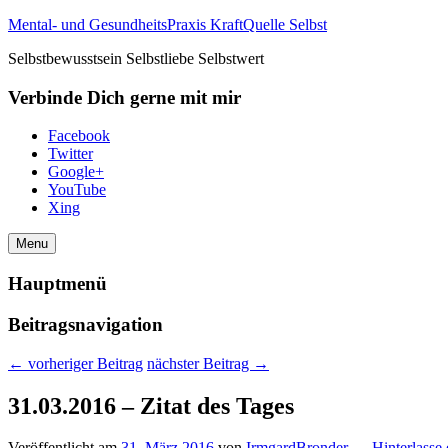
Mental- und GesundheitsPraxis KraftQuelle Selbst
Selbstbewusstsein Selbstliebe Selbstwert
Verbinde Dich gerne mit mir
Facebook
Twitter
Google+
YouTube
Xing
Menu
Hauptmenü
Beitragsnavigation
←
vorheriger Beitrag
nächster Beitrag
→
31.03.2016 – Zitat des Tages
Veröffentlicht am
31. März 2016
von
IrmgardBronder
—
Hinterlasse