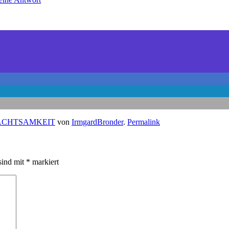
ACHTSAMKEIT
von
IrmgardBronder
.
Permalink
sind mit
*
markiert