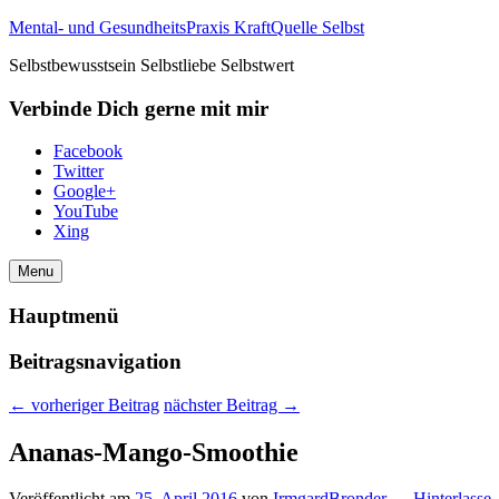
Mental- und GesundheitsPraxis KraftQuelle Selbst
Selbstbewusstsein Selbstliebe Selbstwert
Verbinde Dich gerne mit mir
Facebook
Twitter
Google+
YouTube
Xing
Menu
Hauptmenü
Beitragsnavigation
←
vorheriger Beitrag
nächster Beitrag
→
Ananas-Mango-Smoothie
Veröffentlicht am
25. April 2016
von
IrmgardBronder
—
Hinterlasse