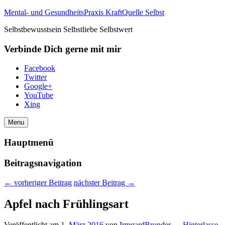
Mental- und GesundheitsPraxis KraftQuelle Selbst
Selbstbewusstsein Selbstliebe Selbstwert
Verbinde Dich gerne mit mir
Facebook
Twitter
Google+
YouTube
Xing
Menu
Hauptmenü
Beitragsnavigation
←
vorheriger Beitrag
nächster Beitrag
→
Apfel nach Frühlingsart
Veröffentlicht am
1. März 2016
von
IrmgardBronder
—
Hinterlasse