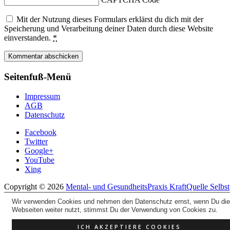
Mit der Nutzung dieses Formulars erklärst du dich mit der
Speicherung und Verarbeitung deiner Daten durch diese Website
einverstanden.
*
Seitenfuß-Menü
Impressum
AGB
Datenschutz
Facebook
Twitter
Google+
YouTube
Xing
Copyright © 2026
Mental- und GesundheitsPraxis KraftQuelle Selbst
All Rights Reserved.
Wir verwenden Cookies und nehmen den Datenschutz ernst, wenn Du di
Theme: Catch Evolution by
Catch Themes
Webseiten weiter nutzt, stimmst Du der Verwendung von Cookies zu.
Mitgliederbereich mit
DigiMember
ICH AKZEPTIERE COOKIES