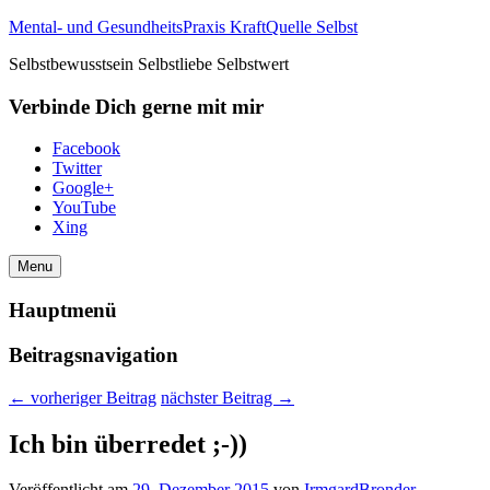
Mental- und GesundheitsPraxis KraftQuelle Selbst
Selbstbewusstsein Selbstliebe Selbstwert
Verbinde Dich gerne mit mir
Facebook
Twitter
Google+
YouTube
Xing
Menu
Hauptmenü
Beitragsnavigation
←
vorheriger Beitrag
nächster Beitrag
→
Ich bin überredet ;-))
Veröffentlicht am
29. Dezember 2015
von
IrmgardBronder
—