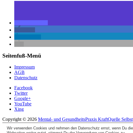
teilen
teilen
mitteilen
Seitenfuß-Menü
Impressum
AGB
Datenschutz
Facebook
Twitter
Google+
YouTube
Xing
Copyright © 2026
Mental- und GesundheitsPraxis KraftQuelle Selbst
All Rights Reserved.
Wir verwenden Cookies und nehmen den Datenschutz ernst, wenn Du di
Theme: Catch Evolution by
Catch Themes
Webseiten weiter nutzt, stimmst Du der Verwendung von Cookies zu.