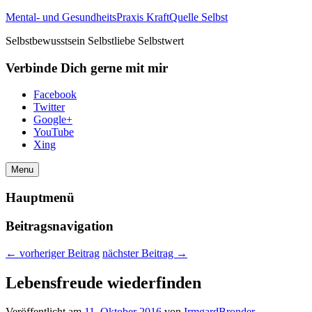
Mental- und GesundheitsPraxis KraftQuelle Selbst
Selbstbewusstsein Selbstliebe Selbstwert
Verbinde Dich gerne mit mir
Facebook
Twitter
Google+
YouTube
Xing
Menu
Hauptmenü
Beitragsnavigation
←
vorheriger Beitrag
nächster Beitrag
→
Lebensfreude wiederfinden
Veröffentlicht am
11. Oktober 2016
von
IrmgardBronder
—