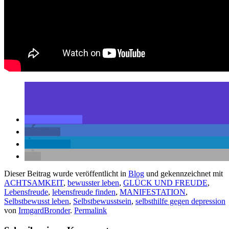
teilen
teilen
mitteilen
Dieser Beitrag wurde veröffentlicht in
Blog
und gekennzeichnet mit
ACHTSAMKEIT
,
bewusster leben
,
GLÜCK UND FREUDE
,
Lebensfreude
,
lebensfreude finden
,
MANIFESTATION
,
Selbstbewusst leben
,
Selbstbewusstsein
,
selbsthilfe gegen depression
von
IrmgardBronder
.
Permalink