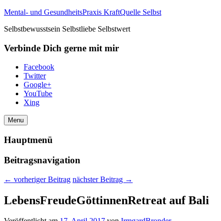
Mental- und GesundheitsPraxis KraftQuelle Selbst
Selbstbewusstsein Selbstliebe Selbstwert
Verbinde Dich gerne mit mir
Facebook
Twitter
Google+
YouTube
Xing
Menu
Hauptmenü
Beitragsnavigation
←
vorheriger Beitrag
nächster Beitrag
→
LebensFreudeGöttinnenRetreat auf Bali
Veröffentlicht am
17. April 2017
von
IrmgardBronder
—