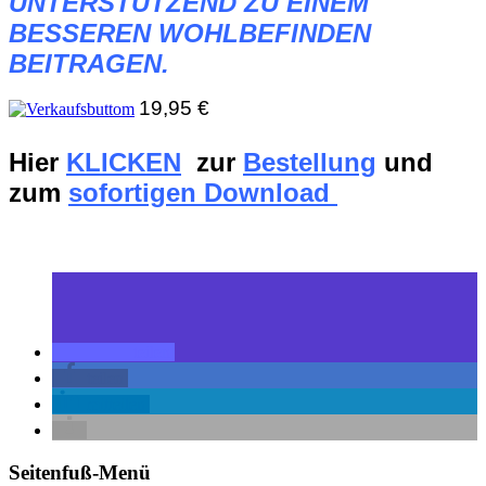
UNTERSTÜTZEND ZU EINEM
BESSEREN WOHLBEFINDEN
BEITRAGEN.
19,95 €
Hier
KLICKEN
zur
Bestellung
und
zum
sofortigen Download
teilen
teilen
mitteilen
Seitenfuß-Menü