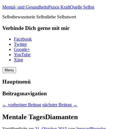
Mental- und GesundheitsPraxis KraftQuelle Selbst
Selbstbewusstsein Selbstliebe Selbstwert
Verbinde Dich gerne mit mir
Facebook
Twitter
Google+
YouTube
Xing
Menu
Hauptmenü
Beitragsnavigation
←
vorheriger Beitrag
nächster Beitrag
→
Mentale TagesDiamanten
Veröffentlicht am
21. Oktober 2015
von
IrmgardBronder
—