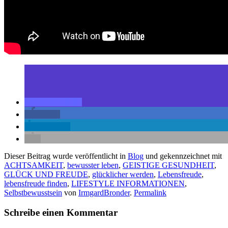
teilen
teilen
mitteilen
Dieser Beitrag wurde veröffentlicht in
Blog
und gekennzeichnet mit
ACHTSAMKEIT
,
bewusster leben
,
GEISTIGE GESUNDHEIT
,
GLÜCK UND FREUDE
,
glücklicher werden
,
Lebensfreude
,
lebensfreude finden
,
LIFESTYLE INFORMATIONEN
,
Selbstbewusstsein
von
IrmgardBronder
.
Permalink
Schreibe einen Kommentar