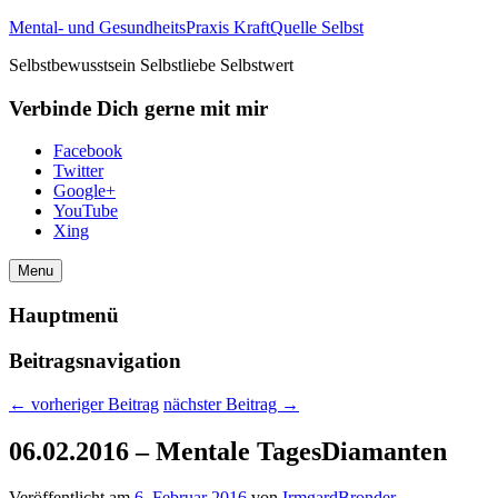
Mental- und GesundheitsPraxis KraftQuelle Selbst
Selbstbewusstsein Selbstliebe Selbstwert
Verbinde Dich gerne mit mir
Facebook
Twitter
Google+
YouTube
Xing
Menu
Hauptmenü
Beitragsnavigation
←
vorheriger Beitrag
nächster Beitrag
→
06.02.2016 – Mentale TagesDiamanten
Veröffentlicht am
6. Februar 2016
von
IrmgardBronder
—