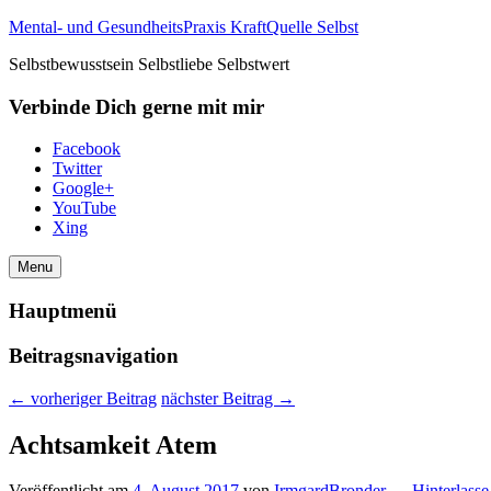
Mental- und GesundheitsPraxis KraftQuelle Selbst
Selbstbewusstsein Selbstliebe Selbstwert
Verbinde Dich gerne mit mir
Facebook
Twitter
Google+
YouTube
Xing
Menu
Hauptmenü
Beitragsnavigation
←
vorheriger Beitrag
nächster Beitrag
→
Achtsamkeit Atem
Veröffentlicht am
4. August 2017
von
IrmgardBronder
—
Hinterlasse