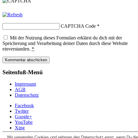
CAPTCHA Code
*
Mit der Nutzung dieses Formulars erklärst du dich mit der
Speicherung und Verarbeitung deiner Daten durch diese Website
einverstanden.
*
Seitenfuß-Menü
Impressum
AGB
Datenschutz
Facebook
Twitter
Google+
YouTube
Xing
Wir verwenden Cookies und nehmen den Datenschutz ernst, wenn Du di