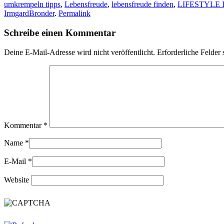
umkrempeln tipps
,
Lebensfreude
,
lebensfreude finden
,
LIFESTYLE
IrmgardBronder
.
Permalink
Schreibe einen Kommentar
Deine E-Mail-Adresse wird nicht veröffentlicht.
Erforderliche Felder 
Kommentar
*
Name
*
E-Mail
*
Website