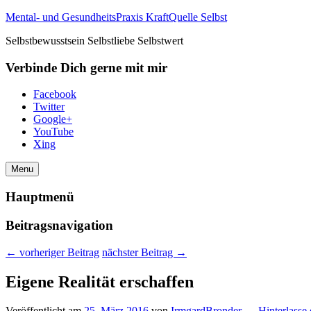
Mental- und GesundheitsPraxis KraftQuelle Selbst
Selbstbewusstsein Selbstliebe Selbstwert
Verbinde Dich gerne mit mir
Facebook
Twitter
Google+
YouTube
Xing
Menu
Hauptmenü
Beitragsnavigation
←
vorheriger Beitrag
nächster Beitrag
→
Eigene Realität erschaffen
Veröffentlicht am
25. März 2016
von
IrmgardBronder
—
Hinterlasse