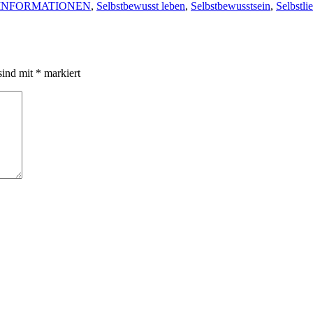
 INFORMATIONEN
,
Selbstbewusst leben
,
Selbstbewusstsein
,
Selbstli
sind mit
*
markiert