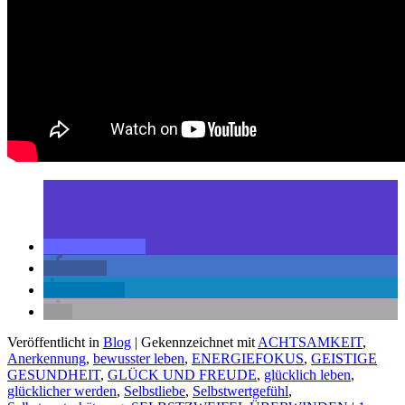
teilen
teilen
mitteilen
Veröffentlicht in
Blog
|
Gekennzeichnet mit
ACHTSAMKEIT
,
Anerkennung
,
bewusster leben
,
ENERGIEFOKUS
,
GEISTIGE
GESUNDHEIT
,
GLÜCK UND FREUDE
,
glücklich leben
,
glücklicher werden
,
Selbstliebe
,
Selbstwertgefühl
,