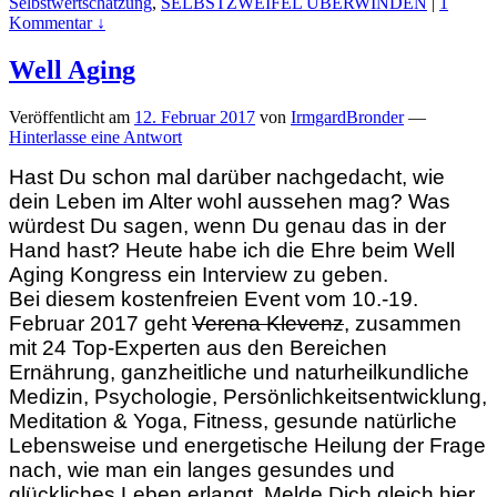
Selbstwertschätzung
,
SELBSTZWEIFEL ÜBERWINDEN
|
1
Kommentar ↓
Well Aging
Veröffentlicht am
12. Februar 2017
von
IrmgardBronder
—
Hinterlasse eine Antwort
Hast Du schon mal darüber nachgedacht, wie
dein Leben im Alter wohl aussehen mag? Was
würdest Du sagen, wenn Du genau das in der
Hand hast? Heute habe ich die Ehre beim Well
Aging Kongress ein Interview zu geben.
Bei diesem kostenfreien Event vom 10.-19.
Februar 2017 geht
Verena Klevenz
, zusammen
mit 24 Top-Experten aus den Bereichen
Ernährung, ganzheitliche und naturheilkundliche
Medizin, Psychologie, Persönlichkeitsentwicklung,
Meditation & Yoga, Fitness, gesunde natürliche
Lebensweise und energetische Heilung der Frage
nach, wie man ein langes gesundes und
glückliches Leben erlangt. Melde Dich gleich hier