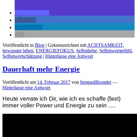
teilen
teilen
mitteilen
Veröffentlicht in
Blog
|
Gekennzeichnet mit
ACHTSAMKEIT
,
bewusster leben
,
ENERGIEFOKUS
,
Selbstliebe
,
Selbstwertgefühl
,
Selbstwertschätzung
|
Hinterlasse eine Antwort
Dauerhaft mehr Energie
Veröffentlicht am
14. Februar 2017
von
IrmgardBronder
—
Hinterlasse eine Antwort
Heute verrate ich Dir, wie ich es schaffe (fast)
immer voller Power und Energie zu sein ….