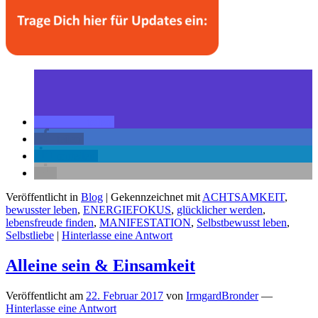
teilen
teilen
mitteilen
Veröffentlicht in
Blog
|
Gekennzeichnet mit
ACHTSAMKEIT
,
bewusster leben
,
ENERGIEFOKUS
,
glücklicher werden
,
lebensfreude finden
,
MANIFESTATION
,
Selbstbewusst leben
,
Selbstliebe
|
Hinterlasse eine Antwort
Alleine sein & Einsamkeit
Veröffentlicht am
22. Februar 2017
von
IrmgardBronder
—
Hinterlasse eine Antwort