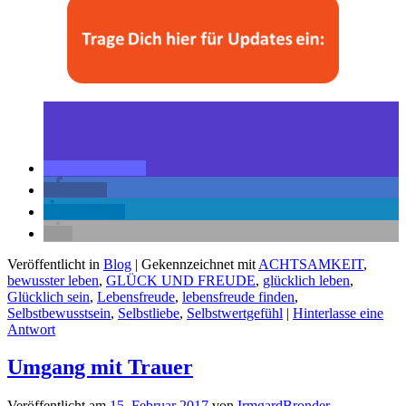
teilen
teilen
mitteilen
Veröffentlicht in
Blog
|
Gekennzeichnet mit
ACHTSAMKEIT
,
bewusster leben
,
GLÜCK UND FREUDE
,
glücklich leben
,
Glücklich sein
,
Lebensfreude
,
lebensfreude finden
,
Selbstbewusstsein
,
Selbstliebe
,
Selbstwertgefühl
|
Hinterlasse eine
Antwort
Umgang mit Trauer
Veröffentlicht am
15. Februar 2017
von
IrmgardBronder
—