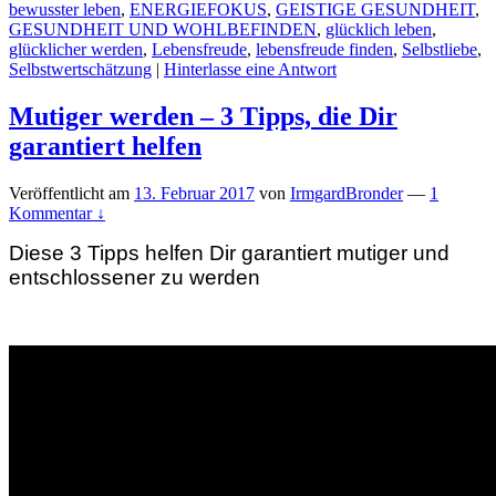
bewusster leben
,
ENERGIEFOKUS
,
GEISTIGE GESUNDHEIT
,
GESUNDHEIT UND WOHLBEFINDEN
,
glücklich leben
,
glücklicher werden
,
Lebensfreude
,
lebensfreude finden
,
Selbstliebe
,
Selbstwertschätzung
|
Hinterlasse eine Antwort
Mutiger werden – 3 Tipps, die Dir
garantiert helfen
Veröffentlicht am
13. Februar 2017
von
IrmgardBronder
—
1
Kommentar ↓
Diese 3 Tipps helfen Dir garantiert mutiger und
entschlossener zu werden