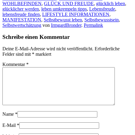
WOHLBEFINDEN
,
GLÜCK UND FREUDE
,
glücklich leben
,
glücklicher werden
,
leben umkrempeln tipps
,
Lebensfreude
,
lebensfreude finden
,
LIFESTYLE INFORMATIONEN
,
MANIFESTATION
,
Selbstbewusst leben
,
Selbstbewusstsein
,
Selbstwertschätzung
von
IrmgardBronder
.
Permalink
Schreibe einen Kommentar
Deine E-Mail-Adresse wird nicht veröffentlicht.
Erforderliche
Felder sind mit
*
markiert
Kommentar
*
Name
*
E-Mail
*