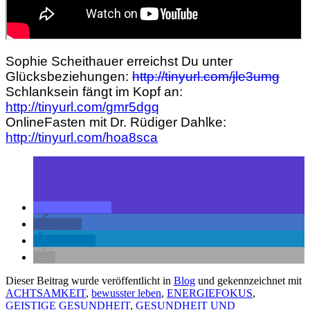
Sophie Scheithauer erreichst Du unter
Glücksbeziehungen:
http://tinyurl.com/jle3umg
Schlanksein fängt im Kopf an:
http://tinyurl.com/gmr5dgq
OnlineFasten mit Dr. Rüdiger Dahlke:
http://tinyurl.com/hoa8sca
teilen
teilen
mitteilen
Dieser Beitrag wurde veröffentlicht in
Blog
und gekennzeichnet mit
ACHTSAMKEIT
,
bewusster leben
,
ENERGIEFOKUS
,
GEISTIGE GESUNDHEIT
,
GESUNDHEIT UND