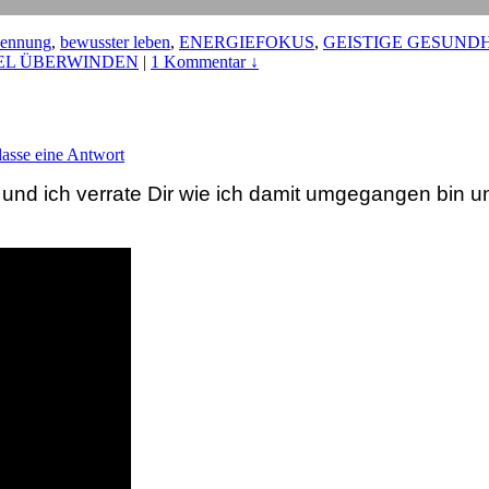
ennung
,
bewusster leben
,
ENERGIEFOKUS
,
GEISTIGE GESUNDH
EL ÜBERWINDEN
|
1 Kommentar ↓
lasse eine Antwort
he und ich verrate Dir wie ich damit umgegangen bin u