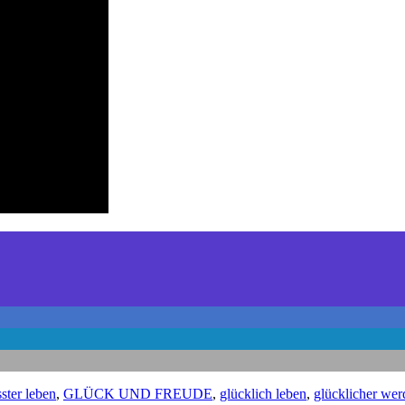
ster leben
,
GLÜCK UND FREUDE
,
glücklich leben
,
glücklicher wer