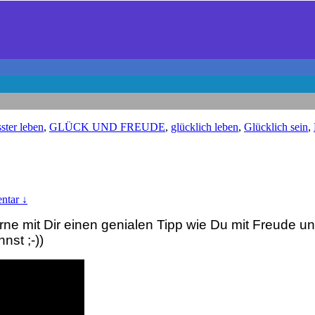
ster leben
,
GLÜCK UND FREUDE
,
glücklich leben
,
Glücklich sein
,
ntar ↓
rne mit Dir einen genialen Tipp wie Du mit Freude un
nst ;-))