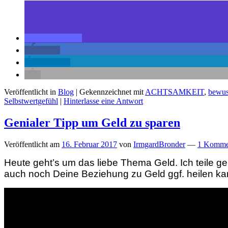
teilen
teilen
mitteilen
Veröffentlicht in
Blog
|
Gekennzeichnet mit
ACHTSAMKEIT
,
bewus
Selbstwertgefühl
|
Hinterlasse eine Antwort
Genialer Tipp um Geld zu sparen
Veröffentlicht am
16. Februar 2017
von
IrmgardBronder
—
1 Komme
Heute geht’s um das liebe Thema Geld. Ich teile ge
auch noch Deine Beziehung zu Geld ggf. heilen kan