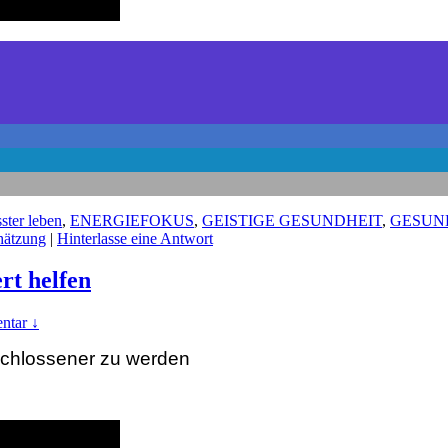
ster leben
,
ENERGIEFOKUS
,
GEISTIGE GESUNDHEIT
,
GESUN
hätzung
|
Hinterlasse eine Antwort
rt helfen
ntar ↓
tschlossener zu werden