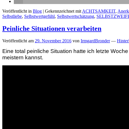
Veröffentlicht in
Blog
|
Gekennzeichnet mit
ACHTSAMKEIT
,
Anerk
Selbstliebe
,
Selbstwertgefühl
,
Selbstwertschätzung
,
SELBSTZWEIF
Peinliche Situationen verarbeiten
Veröffentlicht am
29. November 2016
von
IrmgardBronder
—
Hinter
Eine total peinliche Situation hatte ich letzte Woc
meistern kannst.