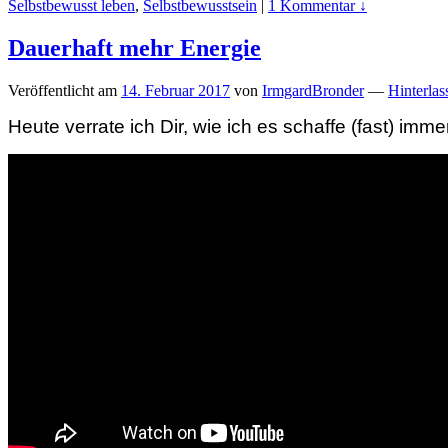
Selbstbewusst leben
,
Selbstbewusstsein
|
1 Kommentar ↓
Dauerhaft mehr Energie
Veröffentlicht am
14. Februar 2017
von
IrmgardBronder
—
Hinterlas
Heute verrate ich Dir, wie ich es schaffe (fast) imm