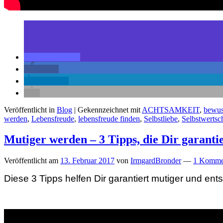
teilen
teilen
mitteilen
Veröffentlicht in
Blog
|
Gekennzeichnet mit
ACHTSAMKEIT
,
bewus
werden
,
Lebensfreude
,
lebensfreude finden
,
Selbstliebe
,
Selbstwertsc
Mutiger werden – 3 Tipps, die Dir garantie
Veröffentlicht am
13. Februar 2017
von
IrmgardBronder
—
1 Komme
Diese 3 Tipps helfen Dir garantiert mutiger und en