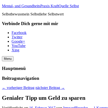
Mental- und GesundheitsPraxis KraftQuelle Selbst
Selbstbewusstsein Selbstliebe Selbstwert
Verbinde Dich gerne mit mir
Facebook
Twitter
Google+
YouTube
Xing
Menu
Hauptmenü
Beitragsnavigation
←
vorheriger Beitrag
nächster Beitrag
→
Genialer Tipp um Geld zu sparen
Veröffentlicht am
16. Februar 2017
von
IrmgardBronder
—
1 Komme