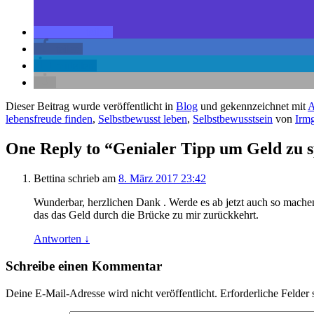
teilen
teilen
mitteilen
Dieser Beitrag wurde veröffentlicht in
Blog
und gekennzeichnet mit
lebensfreude finden
,
Selbstbewusst leben
,
Selbstbewusstsein
von
Irm
One Reply to “Genialer Tipp um Geld zu 
Bettina
schrieb
am
8. März 2017 23:42
Wunderbar, herzlichen Dank . Werde es ab jetzt auch so machen
das das Geld durch die Brücke zu mir zurückkehrt.
Antworten
↓
Schreibe einen Kommentar
Deine E-Mail-Adresse wird nicht veröffentlicht.
Erforderliche Felder 