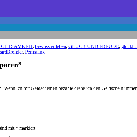
ACHTSAMKEIT
,
bewusster leben
,
GLÜCK UND FREUDE
,
glückli
gardBronder
.
Permalink
sparen”
. Wenn ich mit Geldscheinen bezahle drehe ich den Geldschein immer s
sind mit
*
markiert