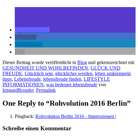
teilen
teilen
mitteilen
Dieser Beitrag wurde veröffentlicht in
Blog
und gekennzeichnet mit
GESUNDHEIT UND WOHLBEFINDEN
,
GLÜCK UND
FREUDE
,
Glücklich sein
,
glücklicher werden
,
leben umkrempeln
tipps
,
Lebensfreude
,
lebensfreude finden
,
LIFESTYLE
INFORMATIONEN
,
was bedeutet lebensfreude
von
IrmgardBronder
.
Permalink
One Reply to “Rohvolution 2016 Berlin”
Pingback:
Rohvolution Berlin 2016 - Impressionen |
Schreibe einen Kommentar