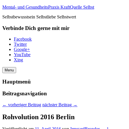
Mental- und GesundheitsPraxis KraftQuelle Selbst
Selbstbewusstsein Selbstliebe Selbstwert
Verbinde Dich gerne mit mir
Facebook
Twitter
Google+
YouTube
Xing
Menu
Hauptmenü
Beitragsnavigation
←
vorheriger Beitrag
nächster Beitrag
→
Rohvolution 2016 Berlin
Veröffentlicht am
11. April 2016
von
IrmgardBronder
—
1