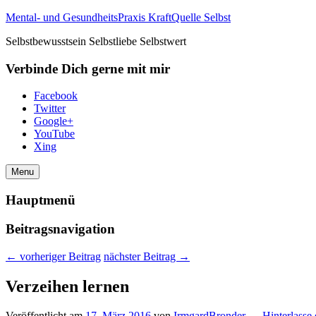
Mental- und GesundheitsPraxis KraftQuelle Selbst
Selbstbewusstsein Selbstliebe Selbstwert
Verbinde Dich gerne mit mir
Facebook
Twitter
Google+
YouTube
Xing
Menu
Hauptmenü
Beitragsnavigation
←
vorheriger Beitrag
nächster Beitrag
→
Verzeihen lernen
Veröffentlicht am
17. März 2016
von
IrmgardBronder
—
Hinterlasse