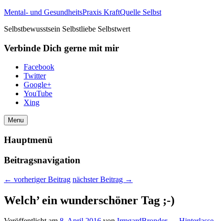
Mental- und GesundheitsPraxis KraftQuelle Selbst
Selbstbewusstsein Selbstliebe Selbstwert
Verbinde Dich gerne mit mir
Facebook
Twitter
Google+
YouTube
Xing
Menu
Hauptmenü
Beitragsnavigation
←
vorheriger Beitrag
nächster Beitrag
→
Welch’ ein wunderschöner Tag ;-)
Veröffentlicht am
8. April 2016
von
IrmgardBronder
—
Hinterlasse