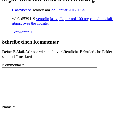
Caseybeabe
schrieb
am
22. Januar 2017 1:34
wh0cd539119
ventolin
lasix
allopurinol 100 mg
canadian cialis
atarax over the counter
Antworten
↓
Schreibe einen Kommentar
Deine E-Mail-Adresse wird nicht veröffentlicht.
Erforderliche Felder
sind mit
*
markiert
Kommentar
*
Name
*