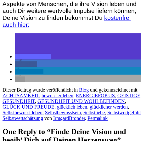
Aspekte von Menschen, die ihre Vision leben und
auch Dir weitere wertvolle Impulse liefern können,
Deine Vision zu finden bekommst Du
kostenfrei
auch hier:
teilen
teilen
mitteilen
Dieser Beitrag wurde veröffentlicht in
Blog
und gekennzeichnet mit
ACHTSAMKEIT
,
bewusster leben
,
ENERGIEFOKUS
,
GEISTIGE
GESUNDHEIT
,
GESUNDHEIT UND WOHLBEFINDEN
,
GLÜCK UND FREUDE
,
glücklich leben
,
glücklicher werden
,
Selbstbewusst leben
,
Selbstbewusstsein
,
Selbstliebe
,
Selbstwertgefühl
Selbstwertschätzung
von
IrmgardBronder
.
Permalink
One Reply to “Finde Deine Vision und
begib’ Dich auf Deinen Herzensweg”