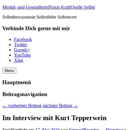
Mental- und GesundheitsPraxis KraftQuelle Selbst
Selbstbewusstsein Selbstliebe Selbstwert
Verbinde Dich gerne mit mir
Facebook
Twitter
Google+
YouTube
Xing
Menu
Hauptmenü
Beitragsnavigation
←
vorheriger Beitrag
nächster Beitrag
→
Im Interview mit Kurt Tepperwein
Veröffentlicht am
17. Mai 2016
von
IrmgardBronder
—
Hinterlasse