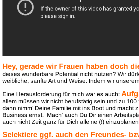
Hey, gerade wir Frauen haben doch d
dieses wunderbare Potential nicht nutzen? Wir dü
weibliche, sanfte Art und Weise: Indem wir unsere
Aufg
Eine Herausforderung für mich war es auch:
allem müssen wir nicht berufstätig sein und zu 10
dann nimm’ Deine Familie mit ins Boot und macht
Business ernst. Mach‘ auch Du Dir einen Arbeitspla
auch nicht Zeit ganz für Dich alleine (!) einzuplane
Selektiere ggf. auch den Freundes- bz