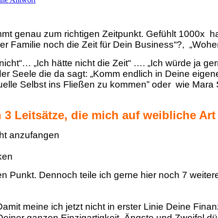
t genau zum richtigen Zeitpunkt. Gefühlt 1000x ha
r Familie noch die Zeit für Dein Business“?, „Woher
s nicht“… „Ich hätte nicht die Zeit“ …. „Ich würde j
 Seele die da sagt: „Komm endlich in Deine eigene
Quelle Selbst ins Fließen zu kommen” oder wie Mara S
 Leitsätze, die mich auf weibliche Art
icht anzufangen
ken
n Punkt. Dennoch teile ich gerne hier noch 7 weitere
amit meine ich jetzt nicht in erster Linie Deine Fin
n Deiner ganzen Einzigartigkeit. Ängste und Zweifel d