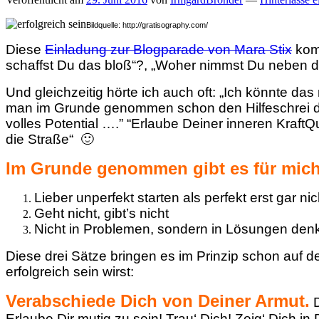
Bildquelle: http://gratisography.com/
Diese
Einladung zur Blogparade von Mara Stix
komm
schaffst Du das bloß“?, „Woher nimmst Du neben de
Und gleichzeitig hörte ich auch oft: „Ich könnte da
man im Grunde genommen schon den Hilfeschrei der
volles Potential ….” “Erlaube Deiner inneren Kraft
die Straße“ 🙂
Im Grunde genommen gibt es für mich 3
Lieber unperfekt starten als perfekt erst gar n
Geht nicht, gibt’s nicht
Nicht in Problemen, sondern in Lösungen den
Diese drei Sätze bringen es im Prinzip schon auf de
erfolgreich sein wirst:
Verabschiede Dich von Deiner Armut.
D
Erlaube Dir mutig zu sein! Trau‘ Dich! Zeig‘ Dich i