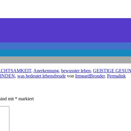
ACHTSAMKEIT
,
Anerkennung
,
bewusster leben
,
GEISTIGE GESU
WINDEN
,
was bedeutet lebensfreude
von
IrmgardBronder
.
Permalink
sind mit
*
markiert