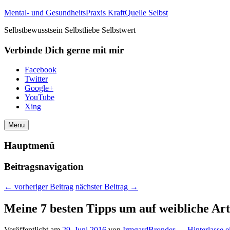
Mental- und GesundheitsPraxis KraftQuelle Selbst
Selbstbewusstsein Selbstliebe Selbstwert
Verbinde Dich gerne mit mir
Facebook
Twitter
Google+
YouTube
Xing
Menu
Hauptmenü
Beitragsnavigation
←
vorheriger Beitrag
nächster Beitrag
→
Meine 7 besten Tipps um auf weibliche Art 
Veröffentlicht am
29. Juni 2016
von
IrmgardBronder
—
Hinterlasse 