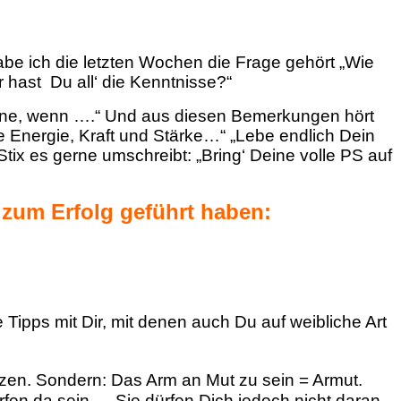
be ich die letzten Wochen die Frage gehört „Wie
 hast Du all‘ die Kenntnisse?“
a gerne, wenn ….“ Und aus diesen Bemerkungen hört
 Energie, Kraft und Stärke…“ „Lebe endlich Dein
tix es gerne umschreibt: „Bring‘ Deine volle PS auf
 zum Erfolg geführt haben:
 Tipps mit Dir, mit denen auch Du auf weibliche Art
anzen. Sondern: Das Arm an Mut zu sein = Armut.
ürfen da sein…. Sie dürfen Dich jedoch nicht daran