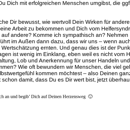
Du Dich mit erfolgreichen Menschen umgibst, die ggf
e Dir bewusst, wie wertvoll Dein Wirken für ander
Deine Arbeit zu bekommen und Dich vom Helfersynd
ich auf andere? Komme ich sympathisch an? Nehmen 
führt im Außen dann dazu, dass wir uns – wenn au
Wertschätzung ernten. Und genau dies ist der Punk
en ist wenig im Einklang, eben weil es nicht vom He
altung, Lob und Anerkennung für unser Handeln und 
n? Wie oft bewundern wir Menschen, die viel gelei
lbstwertgefühl kommen möchtest – also Deinen ganz
nt schon damit, dass Du es Dir wert bist, jetzt überh
infach an und begib’ Dich auf Deinen Herzensweg 🙂