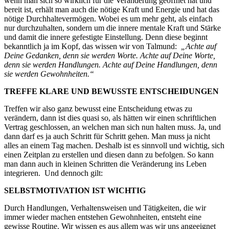
wenn man sich so wirklich für die Veränderung geöffnet hat und
bereit ist, erhält man auch die nötige Kraft und Energie und hat das
nötige Durchhaltevermögen. Wobei es um mehr geht, als einfach
nur durchzuhalten, sondern um die innere mentale Kraft und Stärke
und damit die innere gefestigte Einstellung. Denn diese beginnt
bekanntlich ja im Kopf, das wissen wir von Talmund:
„Achte auf
Deine Gedanken, denn sie werden Worte. Achte auf Deine Worte,
denn sie werden Handlungen. Achte auf Deine Handlungen, denn
sie werden Gewohnheiten.“
TREFFE KLARE UND BEWUSSTE ENTSCHEIDUNGEN
Treffen wir also ganz bewusst eine Entscheidung etwas zu
verändern, dann ist dies quasi so, als hätten wir einen schriftlichen
Vertrag geschlossen, an welchen man sich nun halten muss. Ja, und
dann darf es ja auch Schritt für Schritt gehen. Man muss ja nicht
alles an einem Tag machen. Deshalb ist es sinnvoll und wichtig, sich
einen Zeitplan zu erstellen und diesen dann zu befolgen. So kann
man dann auch in kleinen Schritten die Veränderung ins Leben
integrieren. Und dennoch gilt:
SELBSTMOTIVATION IST WICHTIG
Durch Handlungen, Verhaltensweisen und Tätigkeiten, die wir
immer wieder machen entstehen Gewohnheiten, entsteht eine
gewisse Routine. Wir wissen es aus allem was wir uns angeeignet