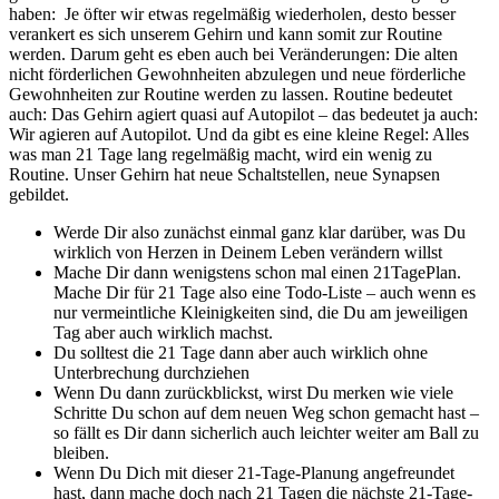
haben: Je öfter wir etwas regelmäßig wiederholen, desto besser
verankert es sich unserem Gehirn und kann somit zur Routine
werden. Darum geht es eben auch bei Veränderungen: Die alten
nicht förderlichen Gewohnheiten abzulegen und neue förderliche
Gewohnheiten zur Routine werden zu lassen. Routine bedeutet
auch: Das Gehirn agiert quasi auf Autopilot – das bedeutet ja auch:
Wir agieren auf Autopilot. Und da gibt es eine kleine Regel: Alles
was man 21 Tage lang regelmäßig macht, wird ein wenig zu
Routine. Unser Gehirn hat neue Schaltstellen, neue Synapsen
gebildet.
Werde Dir also zunächst einmal ganz klar darüber, was Du
wirklich von Herzen in Deinem Leben verändern willst
Mache Dir dann wenigstens schon mal einen 21TagePlan.
Mache Dir für 21 Tage also eine Todo-Liste – auch wenn es
nur vermeintliche Kleinigkeiten sind, die Du am jeweiligen
Tag aber auch wirklich machst.
Du solltest die 21 Tage dann aber auch wirklich ohne
Unterbrechung durchziehen
Wenn Du dann zurückblickst, wirst Du merken wie viele
Schritte Du schon auf dem neuen Weg schon gemacht hast –
so fällt es Dir dann sicherlich auch leichter weiter am Ball zu
bleiben.
Wenn Du Dich mit dieser 21-Tage-Planung angefreundet
hast, dann mache doch nach 21 Tagen die nächste 21-Tage-