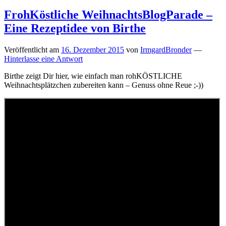
FrohKöstliche WeihnachtsBlogParade –
Eine Rezeptidee von Birthe
Veröffentlicht am
16. Dezember 2015
von
IrmgardBronder
—
Hinterlasse eine Antwort
Birthe zeigt Dir hier, wie einfach man rohKÖSTLICHE
Weihnachtsplätzchen zubereiten kann – Genuss ohne Reue ;-))