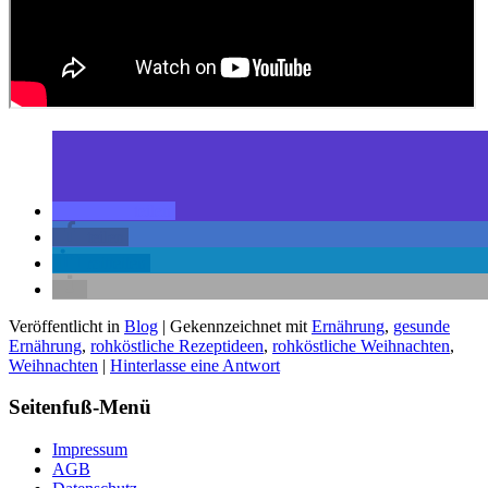
teilen
teilen
mitteilen
Veröffentlicht in
Blog
|
Gekennzeichnet mit
Ernährung
,
gesunde
Ernährung
,
rohköstliche Rezeptideen
,
rohköstliche Weihnachten
,
Weihnachten
|
Hinterlasse eine Antwort
Seitenfuß-Menü
Impressum
AGB