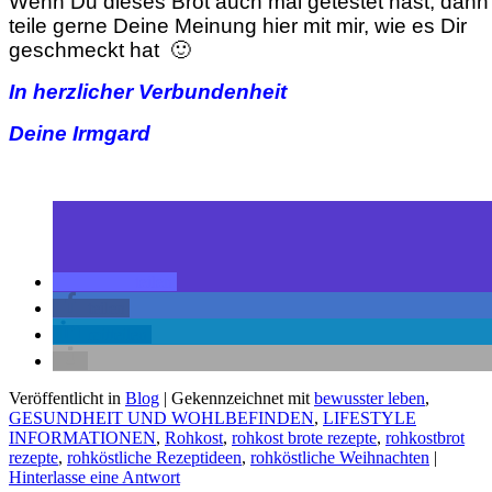
Wenn Du dieses Brot auch mal getestet hast, dann
teile gerne Deine Meinung hier mit mir, wie es Dir
geschmeckt hat 🙂
In herzlicher Verbundenheit
Deine Irmgard
teilen
teilen
mitteilen
Veröffentlicht in
Blog
|
Gekennzeichnet mit
bewusster leben
,
GESUNDHEIT UND WOHLBEFINDEN
,
LIFESTYLE
INFORMATIONEN
,
Rohkost
,
rohkost brote rezepte
,
rohkostbrot
rezepte
,
rohköstliche Rezeptideen
,
rohköstliche Weihnachten
|
Hinterlasse eine Antwort