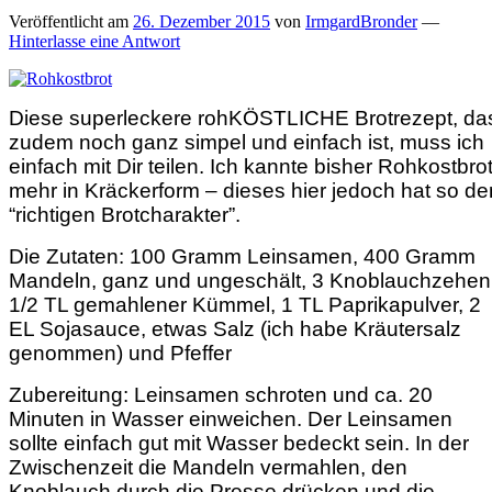
Veröffentlicht am
26. Dezember 2015
von
IrmgardBronder
—
Hinterlasse eine Antwort
Diese superleckere rohKÖSTLICHE Brotrezept, da
zudem noch ganz simpel und einfach ist, muss ich
einfach mit Dir teilen. Ich kannte bisher Rohkostbro
mehr in Kräckerform – dieses hier jedoch hat so de
“richtigen Brotcharakter”.
Die Zutaten: 100 Gramm Leinsamen, 400 Gramm
Mandeln, ganz und ungeschält, 3 Knoblauchzehen
1/2 TL gemahlener Kümmel, 1 TL Paprikapulver, 2
EL Sojasauce, etwas Salz (ich habe Kräutersalz
genommen) und Pfeffer
Zubereitung: Leinsamen schroten und ca. 20
Minuten in Wasser einweichen. Der Leinsamen
sollte einfach gut mit Wasser bedeckt sein. In der
Zwischenzeit die Mandeln vermahlen, den
Knoblauch durch die Presse drücken und die