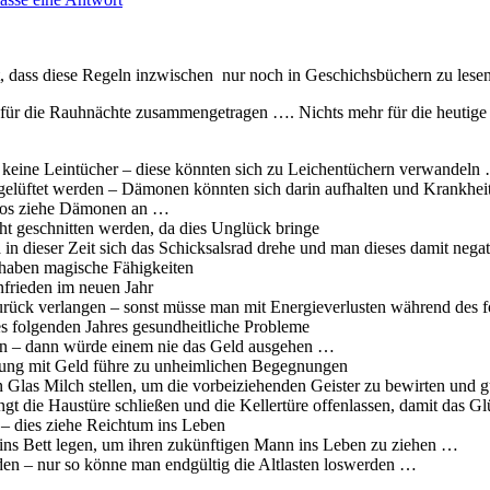
t, dass diese Regeln inzwischen nur noch in Geschichsbüchern zu lese
en für die Rauhnächte zusammengetragen …. Nichts mehr für die heutig
keine Leintücher – diese könnten sich zu Leichentüchern verwandeln
gelüftet werden – Dämonen könnten sich darin aufhalten und Krankhei
aos ziehe Dämonen an …
ht geschnitten werden, da dies Unglück bringe
n dieser Zeit sich das Schicksalsrad drehe und man dieses damit negat
haben magische Fähigkeiten
frieden im neuen Jahr
urück verlangen – sonst müsse man mit Energieverlusten während des f
es folgenden Jahres gesundheitliche Probleme
eln – dann würde einem nie das Geld ausgehen …
dung mit Geld führe zu unheimlichen Begegnungen
n Glas Milch stellen, um die vorbeiziehenden Geister zu bewirten und 
ingt die Haustüre schließen und die Kellertüre offenlassen, damit da
 – dies ziehe Reichtum ins Leben
 ins Bett legen, um ihren zukünftigen Mann ins Leben zu ziehen …
en – nur so könne man endgültig die Altlasten loswerden …