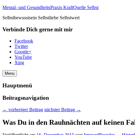
Mental- und GesundheitsPraxis KraftQuelle Selbst
Selbstbewusstsein Selbstliebe Selbstwert
Verbinde Dich gerne mit mir
Facebook
Twitter
Google+
YouTube
Xing
Menu
Hauptmenü
Beitragsnavigation
←
vorheriger Beitrag
nächster Beitrag
→
Was Du in den Rauhnächten auf keinen Fall 
Veröffentlicht am
16. Dezember 2015
von
IrmgardBronder
—
Hinter