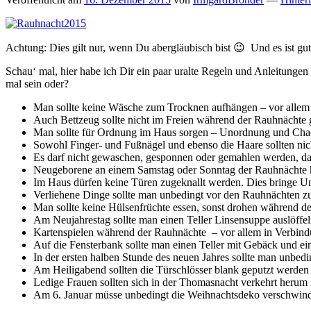
Achtung: Dies gilt nur, wenn Du abergläubisch bist 😉 Und es ist gu
Schau‘ mal, hier habe ich Dir ein paar uralte Regeln und Anleitung
mal sein oder?
Man sollte keine Wäsche zum Trocknen aufhängen – vor allem 
Auch Bettzeug sollte nicht im Freien während der Rauhnächte 
Man sollte für Ordnung im Haus sorgen – Unordnung und Ch
Sowohl Finger- und Fußnägel und ebenso die Haare sollten nic
Es darf nicht gewaschen, gesponnen oder gemahlen werden, da i
Neugeborene an einem Samstag oder Sonntag der Rauhnächte 
Im Haus dürfen keine Türen zugeknallt werden. Dies bringe Un
Verliehene Dinge sollte man unbedingt vor den Rauhnächten z
Man sollte keine Hülsenfrüchte essen, sonst drohen während d
Am Neujahrestag sollte man einen Teller Linsensuppe auslöff
Kartenspielen während der Rauhnächte – vor allem in Verbin
Auf die Fensterbank sollte man einen Teller mit Gebäck und ei
In der ersten halben Stunde des neuen Jahres sollte man unbed
Am Heiligabend sollten die Türschlösser blank geputzt werden
Ledige Frauen sollten sich in der Thomasnacht verkehrt herum
Am 6. Januar müsse unbedingt die Weihnachtsdeko verschwind