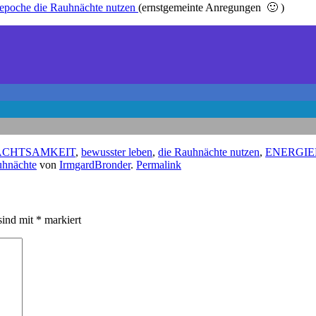
itepoche die Rauhnächte nutzen
(ernstgemeinte Anregungen 🙂 )
ACHTSAMKEIT
,
bewusster leben
,
die Rauhnächte nutzen
,
ENERGI
uhnächte
von
IrmgardBronder
.
Permalink
sind mit
*
markiert