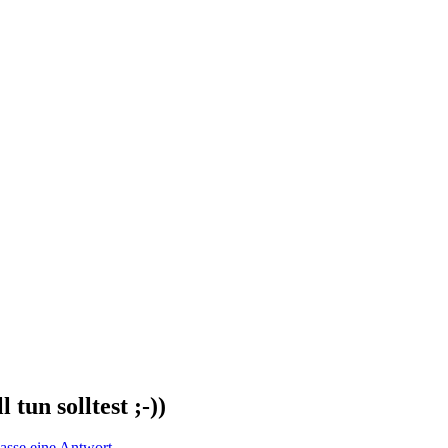
tun solltest ;-))
lasse eine Antwort