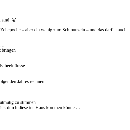
n sind 🙂
e Zeitepoche – aber ein wenig zum Schmunzeln – und das darf ja auch
 ….
t bringen
iv beeinflusse
olgenden Jahres rechnen
gutmütig zu stimmen
s Glück durch diese ins Haus kommen könne …