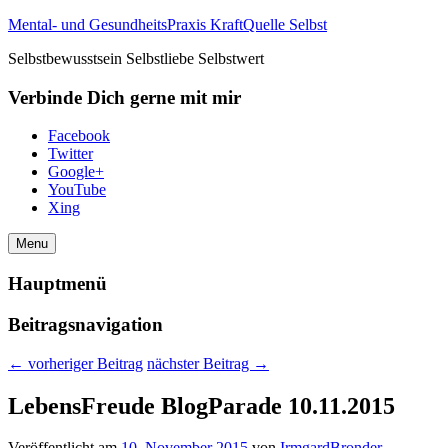
Mental- und GesundheitsPraxis KraftQuelle Selbst
Selbstbewusstsein Selbstliebe Selbstwert
Verbinde Dich gerne mit mir
Facebook
Twitter
Google+
YouTube
Xing
Menu
Hauptmenü
Beitragsnavigation
←
vorheriger Beitrag
nächster Beitrag
→
LebensFreude BlogParade 10.11.2015
Veröffentlicht am
10. November 2015
von
IrmgardBronder
—