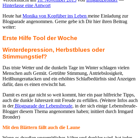
Hinterlasse eine Antwort
Heute hat
Monika von Kopfüber ins Leben
meine Einladung zur
Blogparade angenommen. Gerne gebe ich Dir hier ihren Beitrag
weiter:
Erste Hilfe Tool der Woche
Winterdepression, Herbstblues oder
Stimmungstief?
Das triste Wetter und die dunkeln Tage im Winter schlagen vielen
Menschen aufs Gemüt. Getrübte Stimmung, Antriebslosigkeit,
Heißhungerattacken und ein erhöhtes Schlafbedürfnis sind Anzeigen
dafür, dass es einen erwischt hat.
Damit es erst gar nicht so weit kommt, hier ein paar hilfreiche Tipps,
auch die dunkle Jahreszeit mit Freude zu erfüllen. (Weitere Infos auch
in der
Blogparade der Lebensfreude
, in der sich einige Lebensfreude-
Blogger diesem Thema angenommen haben; initiiert durch Irmgard
Bronder)
Mit den Blättern fällt auch die Laune
Wenn es draußen ungemütlicher, kälter und dunkler wird, hat jeder