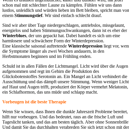
schon mal mit schlechter Laune zu kämpfen. Fühlen wir uns dann
lustlos, unleidlich und würden lieben im Bett bleiben, spricht man vo
einem
Stimmungstief
. Wir sind einfach schlecht drauf.
Sind wir aber über Tage niedergeschlagen, antriebslos, missgelaunt,
energielos und haben Stimmungsschwankungen, dann ist es eher der
Winterblues
, der uns gepackt hat. Dabei handelt es sich um eine
harmlosere und schwächere Form der Winterdepression.
Eine klassische saisonal auftretende
Winterdepression
liegt vor, wen
die Symptome länger als zwei Wochen andauern, in den
Herbstmonaten beginnen und im Frühling enden.
Schuld ist in allen Fällen der Lichtmangel. Licht wird über die Augen
aufgenommen und regt im Gehirn die Produktion des
Glücksbotenstoffes Serotonin an. Ein Mangel an Licht verhindert die
Ausschüttung und das dämpft unsere Stimmung. Wenn weniger Licht
auf Haut und Augen trifft, produziert der Körper vermehrt Melatonin,
ein Schlafhormon, das uns müde und schlapp macht.
Vorbeugen ist die beste Therapie
Wenn Sie wissen, dass Ihnen die dunkle Jahreszeit Probleme bereitet,
hilft nur vorbeugen. Und das bedeutet, raus an die frische Luft und
Tageslicht tanken, und das am besten täglich. Aber ohne Sonnenbrille
Und damit Sie das durchhalten verabreden Sie sich jetzt schon mit der