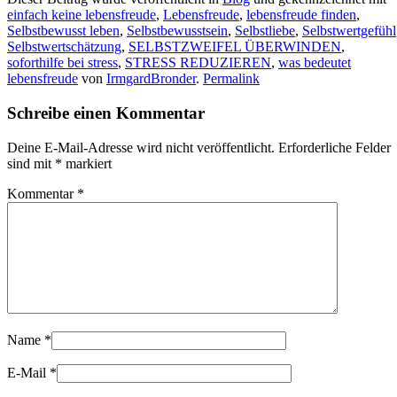
einfach keine lebensfreude
,
Lebensfreude
,
lebensfreude finden
,
Selbstbewusst leben
,
Selbstbewusstsein
,
Selbstliebe
,
Selbstwertgefühl
Selbstwertschätzung
,
SELBSTZWEIFEL ÜBERWINDEN
,
soforthilfe bei stress
,
STRESS REDUZIEREN
,
was bedeutet
lebensfreude
von
IrmgardBronder
.
Permalink
Schreibe einen Kommentar
Deine E-Mail-Adresse wird nicht veröffentlicht.
Erforderliche Felder
sind mit
*
markiert
Kommentar
*
Name
*
E-Mail
*