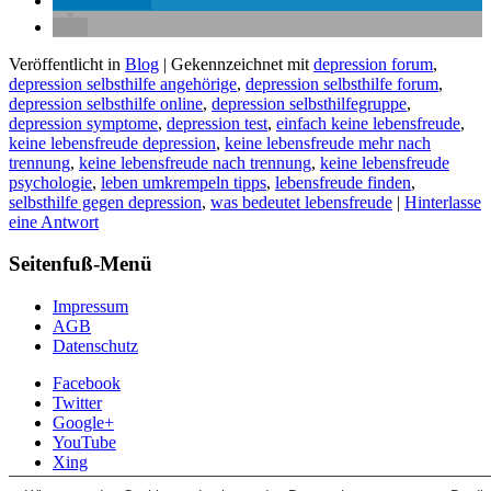
mitteilen
Veröffentlicht in
Blog
|
Gekennzeichnet mit
depression forum
,
depression selbsthilfe angehörige
,
depression selbsthilfe forum
,
depression selbsthilfe online
,
depression selbsthilfegruppe
,
depression symptome
,
depression test
,
einfach keine lebensfreude
,
keine lebensfreude depression
,
keine lebensfreude mehr nach
trennung
,
keine lebensfreude nach trennung
,
keine lebensfreude
psychologie
,
leben umkrempeln tipps
,
lebensfreude finden
,
selbsthilfe gegen depression
,
was bedeutet lebensfreude
|
Hinterlasse
eine Antwort
Seitenfuß-Menü
Impressum
AGB
Datenschutz
Facebook
Twitter
Google+
YouTube
Xing