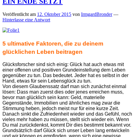
EIN ENDE SETZT
Veröffentlicht am
12. Oktober 2015
von
IrmgardBronder
—
Hinterlasse eine Antwort
5 ultimative Faktoren, die zu deinem
glücklichen Leben beitragen
Glücksforscher sind sich einig: Glück hat auch etwas mit
einer offenen und positiven Grundeinstellung dem Leben
gegenüber zu tun. Das bedeutet. Jeder hat es selbst in der
Hand, etwas für sein Lebensglück zu tun.
Von diesem Glaubenssatz darf man sich zunächst einmal
lösen: Dass man zuerst dies oder jenes erreichen muss,
bevor man glücklich sein kann: Geld, materielle
Gegenstände, Immobilien und ähnliches mag zwar die
Stimmung heben, jedoch meist nur für eine kurze Zeit.
Danach sinkt die Zufriedenheit wieder und das Gefühl, noch
vieles mehr haben zu müssen, stellt sich wieder ein. Wenn
Du mal zurückdenkst, kommt Dir dies bestimmt bekannt vor.
Grundsätzlich darf Glück sich unser Leben lang entwickeln
und wir können es empfinden, wenn sich eine gewisse