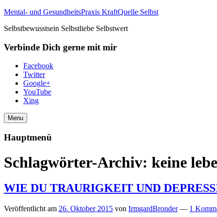
Mental- und GesundheitsPraxis KraftQuelle Selbst
Selbstbewusstsein Selbstliebe Selbstwert
Verbinde Dich gerne mit mir
Facebook
Twitter
Google+
YouTube
Xing
Menu
Hauptmenü
Schlagwörter-Archiv:
keine leb
WIE DU TRAURIGKEIT UND DEPRES
Veröffentlicht am
26. Oktober 2015
von
IrmgardBronder
—
1 Komme