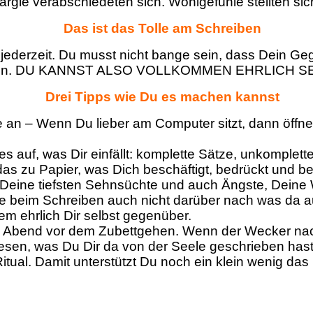
rgie verabschiedeten sich. Wohlgefühle stellten sich
Das ist das Tolle am Schreiben
Zu jederzeit. Du musst nicht bange sein, dass Dein
zu haben. DU KANNST ALSO VOLLKOMMEN EHRLICH SE
Drei Tipps wie Du es machen kannst
ze an – Wenn Du lieber am Computer sitzt, dann öffne
es auf, was Dir einfällt: komplette Sätze, unkomplett
das zu Papier, was Dich beschäftigt, bedrückt und b
Deine tiefsten Sehnsüchte und auch Ängste, Deine W
ke beim Schreiben auch nicht darüber nach was da a
lem ehrlich Dir selbst gegenüber.
Abend vor dem Zubettgehen. Wenn der Wecker nach 
sen, was Du Dir da von der Seele geschrieben hast u
 Ritual. Damit unterstützt Du noch ein klein wenig da