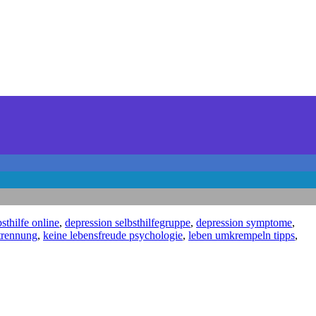
sthilfe online
,
depression selbsthilfegruppe
,
depression symptome
,
trennung
,
keine lebensfreude psychologie
,
leben umkrempeln tipps
,