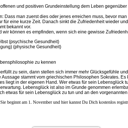
r offenen und positiven Grundeinstellung dem Leben gegenüber z
: Dass man zuerst dies oder jenes erreichen muss, bevor man g
für eine kurze Zeit. Danach sinkt die Zufriedenheit wieder und
mt bekannt vor.
nd wir können es empfinden, wenn sich eine gewisse Zufriedenh
selbst (psychische Gesundheit)
wegung) (physische Gesundheit)
Lebensphilosophie zu kennen
 erfüllt zu sein, dann stellen sich immer mehr Glücksgefühle 
se Aussage stammt vom griechischen Philosophen Sokrates. Es 
liegt in der eigenen Hand. Wer etwas für sein Lebensglück tut,
serwartung. Lebensglück ist also im Grunde genommen erlernba
glich etwas für sein Lebensglück zu tun und an den vorgenannten
Sie beginnt am 1. November und hier kannst Du Dich kostenlos registrie