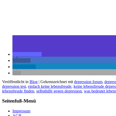
teilen
teilen
mitteilen
Veröffentlicht in
Blog
|
Gekennzeichnet mit
depression forum
,
depress
depression test
,
einfach keine lebensfreude
,
keine lebensfreude depres
lebensfreude finden
,
selbsthilfe gegen depression
,
was bedeutet leben
Seitenfuß-Menü
Impressum
AGB