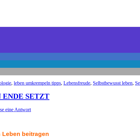
ologie
,
leben umkrempeln tipps
,
Lebensfreude
,
Selbstbewusst leben
,
Se
 ENDE SETZT
sse eine Antwort
n Leben beitragen