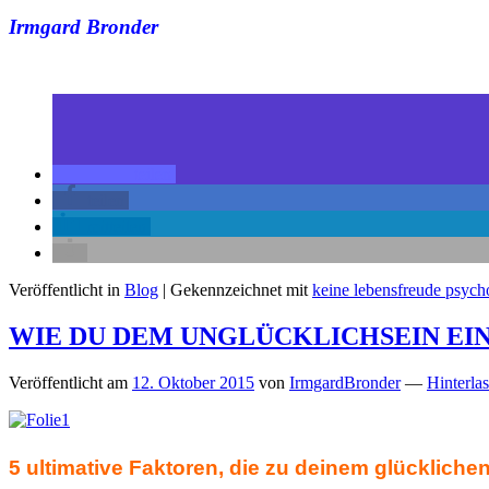
Irmgard Bronder
teilen
teilen
mitteilen
Veröffentlicht in
Blog
|
Gekennzeichnet mit
keine lebensfreude psych
WIE DU DEM UNGLÜCKLICHSEIN EIN
Veröffentlicht am
12. Oktober 2015
von
IrmgardBronder
—
Hinterla
5 ultimative Faktoren, die zu deinem glückliche