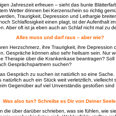
zigen Jahreszeit erfreuen – sieht das bunte Blätterfa
tem Wetter drinnen bei Kerzenschein so richtig gem
erden, Traurigkeit, Depression und Lethargie breiten s
Schlaflosigkeit einen plagt, ist der Aufenthalt im B
 Aber oft ist ja eben auch an Schlaf nicht mal zu 
Alles muss und darf raus – aber wie?
hren Herzschmerz, ihre Traurigkeit, ihre Depression
en. Gespräche können also sehr heilsam sein. Nur w
e Therapie über die Krankenkase beantragen? Soll m
 nach Gesprächspartnern suchen?
as Gespräch zu suchen ist natürlich so eine Sache. 
türlich auch ein Stück weit verletztlich, vielleicht
eim Gegenüber auf viel Unverständis gestoßen sind
Was also tun?
Schreibe es Dir von Deiner Seele
ie über darüber schrieben, was sie fühlen, wie sie 