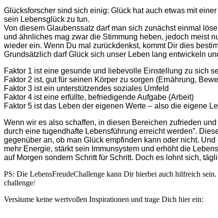
Glücksforscher sind sich einig: Glück hat auch etwas mit eine
sein Lebensglück zu tun.
Von diesem Glaubenssatz darf man sich zunächst einmal lösen
und ähnliches mag zwar die Stimmung heben, jedoch meist nur 
wieder ein. Wenn Du mal zurückdenkst, kommt Dir dies bestim
Grundsätzlich darf Glück sich unser Leben lang entwickeln u
Faktor 1 ist eine gesunde und liebevolle Einstellung zu sich 
Faktor 2 ist, gut für seinen Körper zu sorgen (Ernährung, Be
Faktor 3 ist ein unterstützendes soziales Umfeld
Faktor 4 ist eine erfüllte, befriedigende Aufgabe (Arbeit)
Faktor 5 ist das Leben der eigenen Werte – also die eigene 
Wenn wir es also schaffen, in diesen Bereichen zufrieden und
durch eine tugendhafte Lebensführung erreicht werden”. Die
gegenüber an, ob man Glück empfinden kann oder nicht. Und es 
mehr Energie, stärkt sein Immunsystem und erhöht die Leben
auf Morgen sondern Schritt für Schritt. Doch es lohnt sich, tä
PS: Die LebensFreudeChallenge kann Dir hierbei auch hilfreich sein. 
challenge/
Versäume keine wertvollen Inspirationen und trage Dich hier ein: