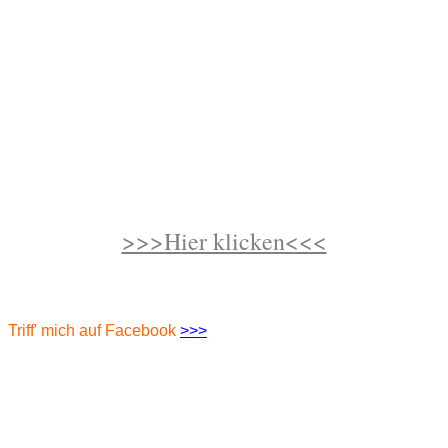
Hol' Dir hier JETZT GLEICH Dein GRATIS-Geschenk
"In 7 Minuten zu Kraft, Power und
LebensFreude finden"
>>>Hier klicken<<<
Triff' mich auf Facebook
>>>