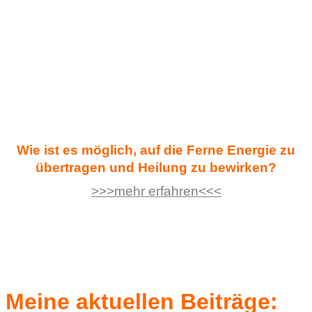
Schicksal, die derzeitigen
Lebensumstände oder was auch
immer Deine Lebensfreude
beeinflussen. Werde jetzt selbst
aktiv!
Wie ist es möglich, auf die Ferne Energie zu
übertragen und Heilung zu bewirken?
>>>mehr erfahren<<<
Meine aktuellen Beiträge
: