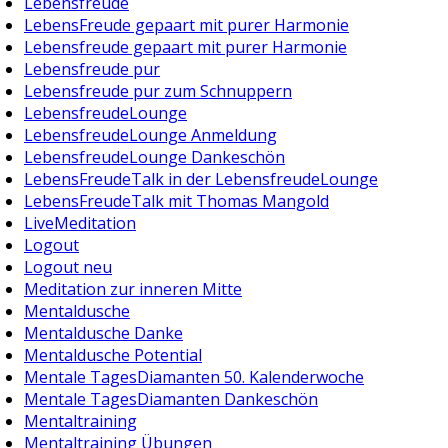
Lebensfreude
LebensFreude gepaart mit purer Harmonie
Lebensfreude gepaart mit purer Harmonie
Lebensfreude pur
Lebensfreude pur zum Schnuppern
LebensfreudeLounge
LebensfreudeLounge Anmeldung
LebensfreudeLounge Dankeschön
LebensFreudeTalk in der LebensfreudeLounge
LebensFreudeTalk mit Thomas Mangold
LiveMeditation
Logout
Logout neu
Meditation zur inneren Mitte
Mentaldusche
Mentaldusche Danke
Mentaldusche Potential
Mentale TagesDiamanten 50. Kalenderwoche
Mentale TagesDiamanten Dankeschön
Mentaltraining
Mentaltraining Übungen